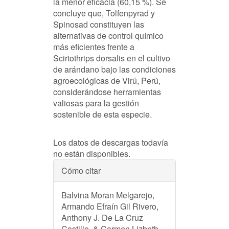
la menor eficacia (60,15 %). Se
concluye que, Tolfenpyrad y
Spinosad constituyen las
alternativas de control químico
más eficientes frente a
Scirtothrips dorsalis en el cultivo
de arándano bajo las condiciones
agroecológicas de Virú, Perú,
considerándose herramientas
valiosas para la gestión
sostenible de esta especie.
Descargas
Los datos de descargas todavía
no están disponibles.
Detalles
Cómo citar
del
Balvina Moran Melgarejo,
artículo
Armando Efraín Gil Rivero,
Anthony J. De La Cruz
Castillo, & Carmen Lizbeth