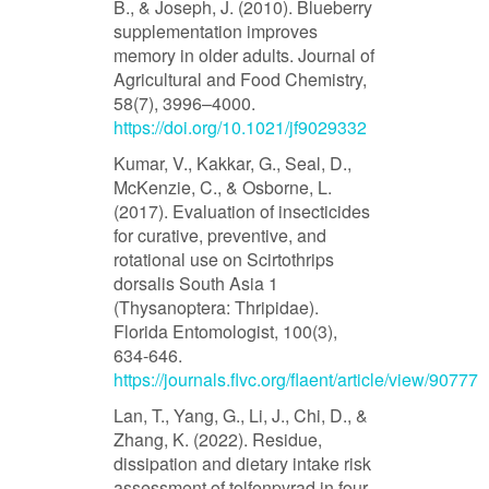
B., & Joseph, J. (2010). Blueberry
supplementation improves
memory in older adults. Journal of
Agricultural and Food Chemistry,
58(7), 3996–4000.
https://doi.org/10.1021/jf9029332
Kumar, V., Kakkar, G., Seal, D.,
McKenzie, C., & Osborne, L.
(2017). Evaluation of insecticides
for curative, preventive, and
rotational use on Scirtothrips
dorsalis South Asia 1
(Thysanoptera: Thripidae).
Florida Entomologist, 100(3),
634-646.
https://journals.flvc.org/flaent/article/view/90777
Lan, T., Yang, G., Li, J., Chi, D., &
Zhang, K. (2022). Residue,
dissipation and dietary intake risk
assessment of tolfenpyrad in four