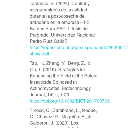
Tantarico, S. (2024). Control y
aseguramiento de la calidad
durante la post-cosecha de
arándano en la empresa HFE
Berries Perú SAC. Tesis de
Pregrado, Universidad Nacional
Pedro Ruiz Gallo.
https://repositorio.unprg.edu.pe/handle/20.500
show=full
Tao, H., Zhang, Y., Deng, Z., &
Liu, T. (2019). Strategies for
Enhancing the Yield of the Potent
Insecticide Spinosad in
Actinomycetes. Biotechnology
Journal, 14(1), 1-20.
https://doi.org/10.1002/BIOT.201700769
Tinoco, C., Zambrano, L., Roque,
O., Chávez, R., Maguiña, B., &
Calderón, J. (2023). Los