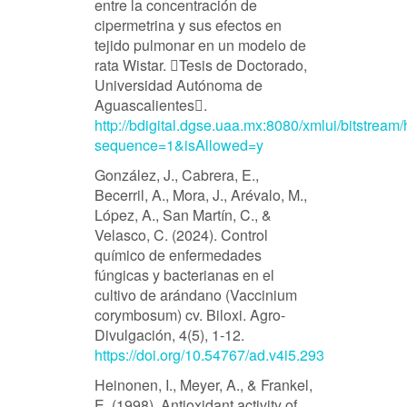
entre la concentración de
cipermetrina y sus efectos en
tejido pulmonar en un modelo de
rata Wistar. Tesis de Doctorado,
Universidad Autónoma de
Aguascalientes.
http://bdigital.dgse.uaa.mx:8080/xmlui/bitstre
sequence=1&isAllowed=y
González, J., Cabrera, E.,
Becerril, A., Mora, J., Arévalo, M.,
López, A., San Martín, C., &
Velasco, C. (2024). Control
químico de enfermedades
fúngicas y bacterianas en el
cultivo de arándano (Vaccinium
corymbosum) cv. Biloxi. Agro-
Divulgación, 4(5), 1-12.
https://doi.org/10.54767/ad.v4i5.293
Heinonen, I., Meyer, A., & Frankel,
E. (1998). Antioxidant activity of