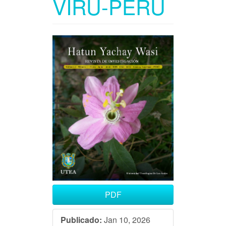
VIRÚ-PERÚ
Barra
lateral
del
artículo
PDF
Publicado:
Jan 10, 2026