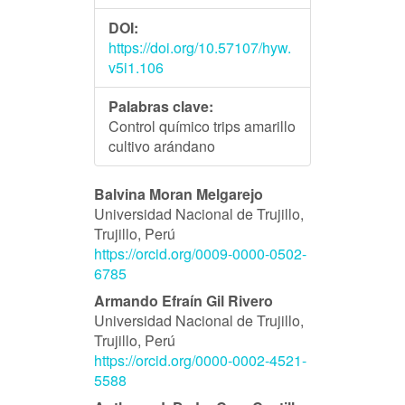
DOI:
https://doi.org/10.57107/hyw.
v5i1.106
Palabras clave:
Control químico trips amarillo
cultivo arándano
Contenido
Balvina Moran Melgarejo
Universidad Nacional de Trujillo,
principal
Trujillo, Perú
https://orcid.org/0009-0000-0502-
del
6785
artículo
Armando Efraín Gil Rivero
Universidad Nacional de Trujillo,
Trujillo, Perú
https://orcid.org/0000-0002-4521-
5588