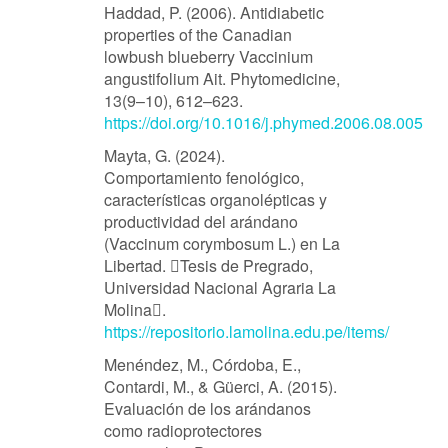
Haddad, P. (2006). Antidiabetic
properties of the Canadian
lowbush blueberry Vaccinium
angustifolium Ait. Phytomedicine,
13(9–10), 612–623.
https://doi.org/10.1016/j.phymed.2006.08.005
Mayta, G. (2024).
Comportamiento fenológico,
características organolépticas y
productividad del arándano
(Vaccinum corymbosum L.) en La
Libertad. Tesis de Pregrado,
Universidad Nacional Agraria La
Molina.
https://repositorio.lamolina.edu.pe/items/
Menéndez, M., Córdoba, E.,
Contardi, M., & Güerci, A. (2015).
Evaluación de los arándanos
como radioprotectores