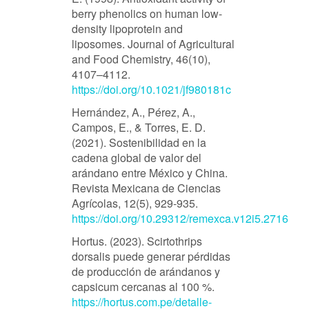
berry phenolics on human low-
density lipoprotein and
liposomes. Journal of Agricultural
and Food Chemistry, 46(10),
4107–4112.
https://doi.org/10.1021/jf980181c
Hernández, A., Pérez, A.,
Campos, E., & Torres, E. D.
(2021). Sostenibilidad en la
cadena global de valor del
arándano entre México y China.
Revista Mexicana de Ciencias
Agrícolas, 12(5), 929-935.
https://doi.org/10.29312/remexca.v12i5.2716
Hortus. (2023). Scirtothrips
dorsalis puede generar pérdidas
de producción de arándanos y
capsicum cercanas al 100 %.
https://hortus.com.pe/detalle-