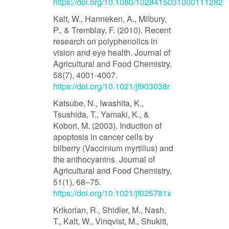
https://doi.org/10.1080/1028415031000111282
Kalt, W., Hanneken, A., Milbury,
P., & Tremblay, F. (2010). Recent
research on polyphenolics in
vision and eye health. Journal of
Agricultural and Food Chemistry,
58(7), 4001-4007.
https://doi.org/10.1021/jf903038r
Katsube, N., Iwashita, K.,
Tsushida, T., Yamaki, K., &
Kobori, M. (2003). Induction of
apoptosis in cancer cells by
bilberry (Vaccinium myrtillus) and
the anthocyanins. Journal of
Agricultural and Food Chemistry,
51(1), 68–75.
https://doi.org/10.1021/jf025781x
Krikorian, R., Shidler, M., Nash,
T., Kalt, W., Vinqvist, M., Shukitt,