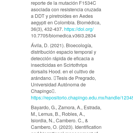
reporte de la mutación F1534C
asociada con resistencia cruzada
a DDT y piretroides en Aedes
aegypti en Colombia. Biomédica,
36(3), 432-437.
https://doi.org/
10.7705/biomedica.v36i3.2834
Ávila, D. (2021). Bioecología,
distribución espacio temporal y
detección rápida de eficacia a
insecticidas en Scirtothrips
dorsalis Hood. en el cultivo de
arándano. Tesis de Pregrado,
Universidad Autónoma de
Chapingo.
https://repositorio.chapingo.edu.mx/handle/123
Bayardo, G., Zamora, A., Estrada,
M., Lemus, B., Robles, A.,
Isiordia, N., Cambero. C., &
Cambero, O. (2023). Identification