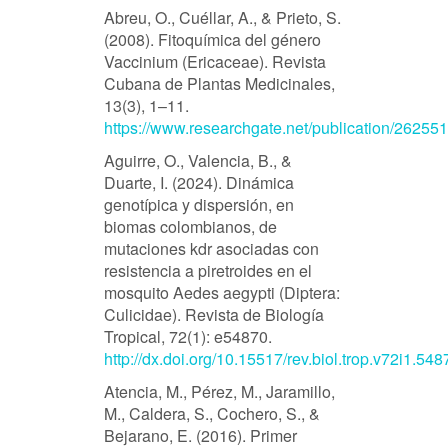
Abreu, O., Cuéllar, A., & Prieto, S.
(2008). Fitoquímica del género
Vaccinium (Ericaceae). Revista
Cubana de Plantas Medicinales,
13(3), 1–11.
https://www.researchgate.net/publication/262
Aguirre, O., Valencia, B., &
Duarte, I. (2024). Dinámica
genotípica y dispersión, en
biomas colombianos, de
mutaciones kdr asociadas con
resistencia a piretroides en el
mosquito Aedes aegypti (Diptera:
Culicidae). Revista de Biología
Tropical, 72(1): e54870.
http://dx.doi.org/10.15517/rev.biol.trop.v72i1.548
Atencia, M., Pérez, M., Jaramillo,
M., Caldera, S., Cochero, S., &
Bejarano, E. (2016). Primer