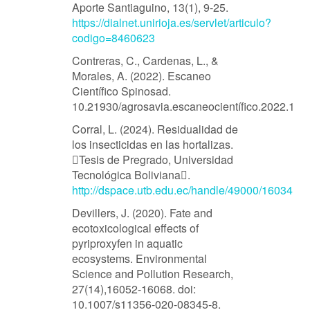
Aporte Santiaguino, 13(1), 9-25.
https://dialnet.unirioja.es/servlet/articulo?
codigo=8460623
Contreras, C., Cardenas, L., &
Morales, A. (2022). Escaneo
Científico Spinosad.
10.21930/agrosavia.escaneocientífico.2022.1
Corral, L. (2024). Residualidad de
los insecticidas en las hortalizas.
Tesis de Pregrado, Universidad
Tecnológica Boliviana.
http://dspace.utb.edu.ec/handle/49000/16034
Devillers, J. (2020). Fate and
ecotoxicological effects of
pyriproxyfen in aquatic
ecosystems. Environmental
Science and Pollution Research,
27(14),16052-16068. doi:
10.1007/s11356-020-08345-8.