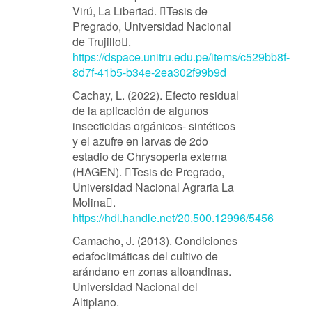
Virú, La Libertad. Tesis de
Pregrado, Universidad Nacional
de Trujillo.
https://dspace.unitru.edu.pe/items/c529bb8f-
8d7f-41b5-b34e-2ea302f99b9d
Cachay, L. (2022). Efecto residual
de la aplicación de algunos
insecticidas orgánicos- sintéticos
y el azufre en larvas de 2do
estadio de Chrysoperla externa
(HAGEN). Tesis de Pregrado,
Universidad Nacional Agraria La
Molina.
https://hdl.handle.net/20.500.12996/5456
Camacho, J. (2013). Condiciones
edafoclimáticas del cultivo de
arándano en zonas altoandinas.
Universidad Nacional del
Altiplano.