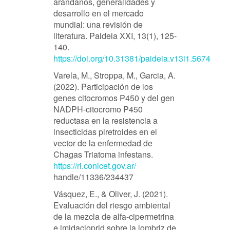
arándanos, generalidades y
desarrollo en el mercado
mundial: una revisión de
literatura. Paideia XXI, 13(1), 125-
140.
https://doi.org/10.31381/paideia.v13i1.5674
Varela, M., Stroppa, M., Garcia, A.
(2022). Participación de los
genes citocromos P450 y del gen
NADPH-citocromo P450
reductasa en la resistencia a
insecticidas piretroides en el
vector de la enfermedad de
Chagas Triatoma infestans.
https://ri.conicet.gov.ar/
handle/11336/234437
Vásquez, E., & Oliver, J. (2021).
Evaluación del riesgo ambiental
de la mezcla de alfa-cipermetrina
e imidacloprid sobre la lombriz de