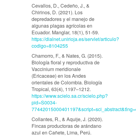
Cevallos, D., Cedeño, J., &
Chirinos, D. (2021). Los
depredadores y el manejo de
algunas plagas agrícolas en
Ecuador. Manglar, 18(1), 51-59.
https://dialnet.unirioja.es/servlet/articulo?
codigo=8104255
Chamorro, F., & Nates, G. (2015).
Biología floral y reproductiva de
Vaccinium meridionale
(Ericaceae) en los Andes
orientales de Colombia. Biología
Tropical, 63(4), 1197–1212.
https://www.scielo.sa.cr/scielo.php?
pid=S0034-
77442015000401197&script=sci_abstract&tlng=
Collantes, R., & Aquije, J. (2020).
Fincas productoras de arándano
azul en Cañete, Lima, Perú.