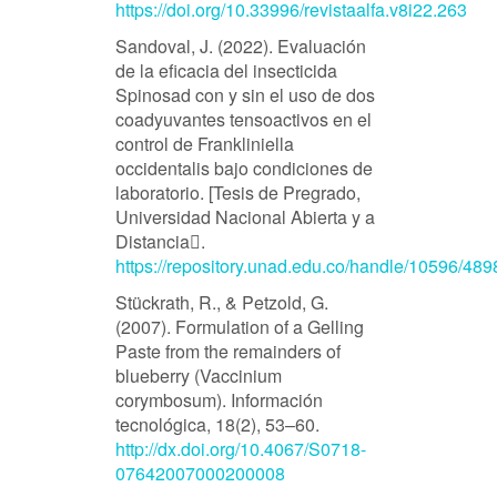
https://doi.org/10.33996/revistaalfa.v8i22.263
Sandoval, J. (2022). Evaluación
de la eficacia del insecticida
Spinosad con y sin el uso de dos
coadyuvantes tensoactivos en el
control de Frankliniella
occidentalis bajo condiciones de
laboratorio. [Tesis de Pregrado,
Universidad Nacional Abierta y a
Distancia.
https://repository.unad.edu.co/handle/10596/489
Stückrath, R., & Petzold, G.
(2007). Formulation of a Gelling
Paste from the remainders of
blueberry (Vaccinium
corymbosum). Información
tecnológica, 18(2), 53–60.
http://dx.doi.org/10.4067/S0718-
07642007000200008