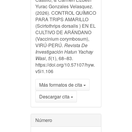
Yurac Gonzales Velasquez.
(2026). CONTROL QUÍMICO
PARA TRIPS AMARILLO
(Scirtothrips dorsalis ) EN EL
CULTIVO DE ARÁNDANO
(Vaccinium corymbosum),
VIRÚ-PERÚ.
Revista De
Investigación Hatun Yachay
Wasi
,
5
(1), 68–83.
https://doi.org/10.57107/hyw.
v5i1.106
Más formatos de cita
Descargar cita
Número