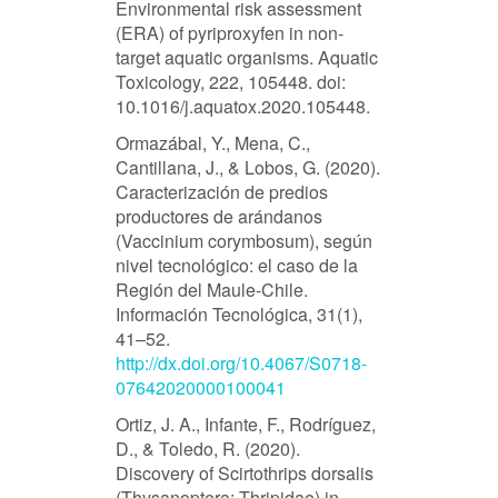
Environmental risk assessment
(ERA) of pyriproxyfen in non-
target aquatic organisms. Aquatic
Toxicology, 222, 105448. doi:
10.1016/j.aquatox.2020.105448.
Ormazábal, Y., Mena, C.,
Cantillana, J., & Lobos, G. (2020).
Caracterización de predios
productores de arándanos
(Vaccinium corymbosum), según
nivel tecnológico: el caso de la
Región del Maule-Chile.
Información Tecnológica, 31(1),
41–52.
http://dx.doi.org/10.4067/S0718-
07642020000100041
Ortiz, J. A., Infante, F., Rodríguez,
D., & Toledo, R. (2020).
Discovery of Scirtothrips dorsalis
(Thysanoptera: Thripidae) in