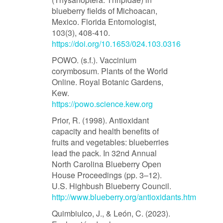
blueberry fields of Michoacan,
Mexico. Florida Entomologist,
103(3), 408-410.
https://doi.org/10.1653/024.103.0316
POWO. (s.f.). Vaccinium
corymbosum. Plants of the World
Online. Royal Botanic Gardens,
Kew.
https://powo.science.kew.org
Prior, R. (1998). Antioxidant
capacity and health benefits of
fruits and vegetables: blueberries
lead the pack. In 32nd Annual
North Carolina Blueberry Open
House Proceedings (pp. 3–12).
U.S. Highbush Blueberry Council.
http://www.blueberry.org/antioxidants.htm
Quimbiulco, J., & León, C. (2023).