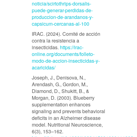
noticia/scirtothrips-dorsalis-
puede-generar-perdidas-de-
produccion-de-arandanos-y-
capsicum-cercanas-al-100
IRAC. (2024). Comité de acción
contra la resistencia a
insecticidas.
https://irac-
online.org/documents/folleto-
modo-de-accion-insecticidas-y-
acaricidas/
Joseph, J., Denisova, N.,
Arendash, G., Gordon, M.,
Diamond, D., Shukitt, B., &
Morgan, D. (2003). Blueberry
supplementation enhances
signaling and prevents behavioral
deficits in an Alzheimer disease
model. Nutritional Neuroscience,
6(3), 153–162.