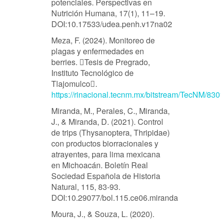
potenciales. Perspectivas en
Nutrición Humana, 17(1), 11–19.
DOI:10.17533/udea.penh.v17na02
Meza, F. (2024). Monitoreo de
plagas y enfermedades en
berries. Tesis de Pregrado,
Instituto Tecnológico de
Tlajomulco.
https://rinacional.tecnm.mx/bitstream/Te
Miranda, M., Perales, C., Miranda,
J., & Miranda, D. (2021). Control
de trips (Thysanoptera, Thripidae)
con productos biorracionales y
atrayentes, para lima mexicana
en Michoacán. Boletín Real
Sociedad Española de Historia
Natural, 115, 83-93.
DOI:10.29077/bol.115.ce06.miranda
Moura, J., & Souza, L. (2020).