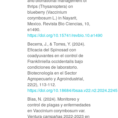
and biorrational management of
thrips (Thysanoptera) on
blueberry (Vaccinium
corymbosum L.) in Nayarit,
Mexico. Revista Bio Ciencias, 10,
e1490.
https://doi.org/10.15741/revbio.10.e1490
Becerra, J., & Torres, Y. (2024).
Eficacia del Spinosad con
coadyuvantes en el control de
Frankliniella occidentalis bajo
condiciones de laboratorio.
Biotecnología en el Sector
Agropecuario y Agroindustrial,
22(2), 113-112.
https://doi.org/10.18684/rbsaa.v22.n2.2024.2245
Blas, N. (2024). Monitoreo y
control de plagas y enfermedades
en Vaccinium corymbosum var.
Ventura campañas 2022-2023 en