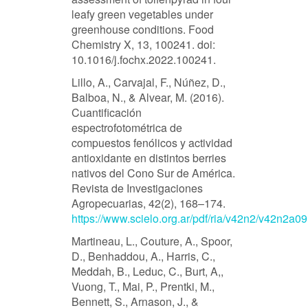
leafy green vegetables under
greenhouse conditions. Food
Chemistry X, 13, 100241. doi:
10.1016/j.fochx.2022.100241.
Lillo, A., Carvajal, F., Núñez, D.,
Balboa, N., & Alvear, M. (2016).
Cuantificación
espectrofotométrica de
compuestos fenólicos y actividad
antioxidante en distintos berries
nativos del Cono Sur de América.
Revista de Investigaciones
Agropecuarias, 42(2), 168–174.
https://www.scielo.org.ar/pdf/ria/v42n2/v42n2a09
Martineau, L., Couture, A., Spoor,
D., Benhaddou, A., Harris, C.,
Meddah, B., Leduc, C., Burt, A,,
Vuong, T., Mai, P., Prentki, M.,
Bennett, S., Arnason, J., &