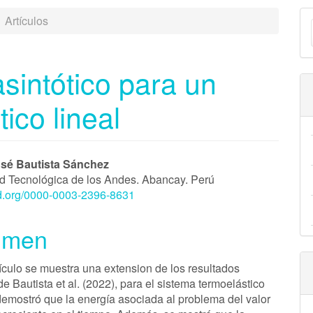
E
Artículos
u
a
intótico para un
ico lineal
enido
sé Bautista Sánchez
d Tecnológica de los Andes. Abancay. Perú
ipal
cid.org/0000-0003-2396-8631
umen
ulo
tículo se muestra una extension de los resultados
e Bautista et al. (2022), para el sistema termoelástico
 demostró que la energía asociada al problema del valor