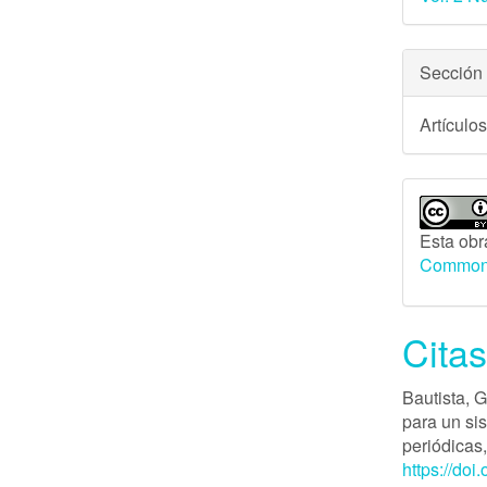
Sección
Artículo
Esta obr
Commons
Cita
Bautista, 
para un si
periódicas
https://doi