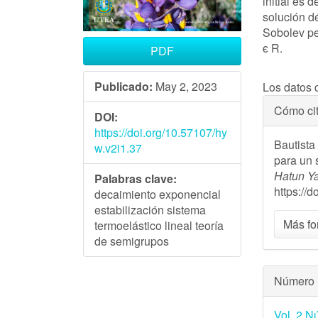
initial es 
solución d
Sobolev pe
ϵ R.
PDF
Descargas
Publicado:
May 2, 2023
Los datos 
Detal
Cómo cit
DOI:
del
https://doi.org/10.57107/hy
Bautista
w.v2i1.37
artíc
para un 
Hatun Y
Palabras clave:
https://
decaimiento exponencial
estabilización sistema
Más fo
termoelástico lineal teoría
de semigrupos
Número
Vol. 2 N