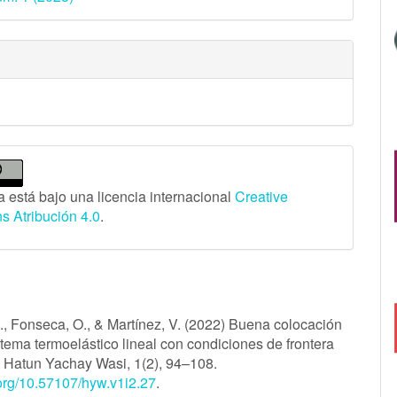
s
a está bajo una licencia internacional
Creative
 Atribución 4.0
.
s
G., Fonseca, O., & Martínez, V. (2022) Buena colocación
stema termoelástico lineal con condiciones de frontera
, Hatun Yachay Wasi, 1(2), 94–108.
.org/10.57107/hyw.v1i2.27
.