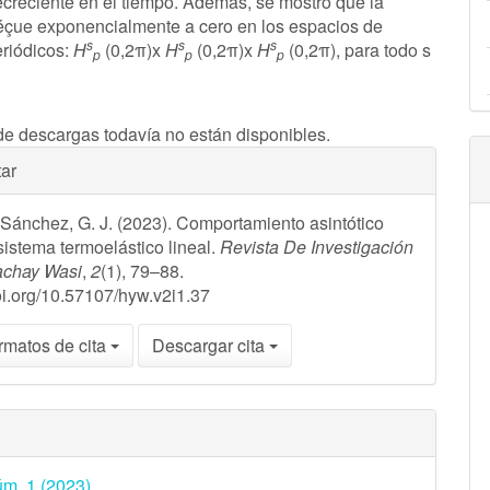
decreciente en el tiempo. Además, se mostró que la
éçue exponencialmente a cero en los espacios de
s
s
s
riódicos:
H
(0,2π)x
H
(0,2π)x
H
(0,2π), para todo s
p
p
p
de descargas todavía no están disponibles.
les
ar
 Sánchez, G. J. (2023). Comportamiento asintótico
ulo
sistema termoelástico lineal.
Revista De Investigación
achay Wasi
,
2
(1), 79–88.
doi.org/10.57107/hyw.v2i1.37
rmatos de cita
Descargar cita
úm. 1 (2023)