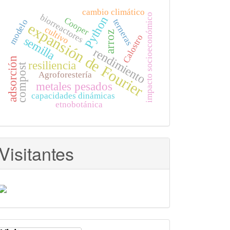
cambio climático
impacto socioeconómico
biorreactores
Python
Cooper
terneras
modelo
expansión de Fourier
cultivo
arroz
Calostro
semilla
rendimiento
adsorción
resiliencia
compost
Agroforestería
metales pesados
capacidades dinámicas
etnobotánica
Visitantes