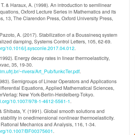
T. & Haraux, A. (1998). An introduction to semilinear
equations, Oxford Lecture Series in Mathematics and its
ns, 13, The Clarendon Press, Oxford University Press,
 Pazoto, A. (2017). Stabilization of a Boussinesq system
alized damping, Systems Control Letters, 105, 62-69.
i.org/10.1016/j.sysconle.2017.04.012
.
1992). Energy decay rates in linear thermoelasticity,
kvac, 35, 19-30.
im.ufrj.br/~rivera/Art_Pub/funkcTer.pdf
.
1983). Semigroups of Linear Operators and Applications
Differential Equations, Applied Mathematical Sciences,
erVerlag: New York-Berlin-Heidelberg-Tokyo.
doi.org/10.1007/978-1-4612-5561-1
.
& Shibata, Y. (1991). Global smooth solutions and
stability in onedimensional nonlinear thermoelasticity.
r Rational Mechanics and Analysis, 116, 1-34.
i.org/10.1007/BF00375601
.