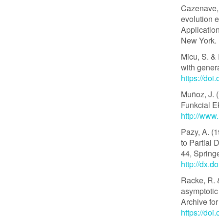
Cazenave, 
evolution 
Applicatio
New York.
Micu, S. &
with gener
https://do
Muñoz, J. (
Funkcial E
http://www.
Pazy, A. (
to Partial 
44, Spring
http://dx.
Racke, R. 
asymptotic 
Archive fo
https://do