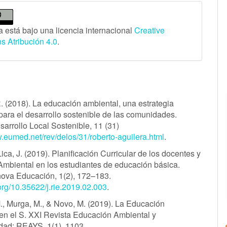
a está bajo una licencia internacional
Creative
 Atribución 4.0
.
s
R. (2018). La educación ambiental, una estrategia
ara el desarrollo sostenible de las comunidades.
rrollo Local Sostenible, 11 (31)
w.eumed.net/rev/delos/31/roberto-aguilera.html
.
Lica, J. (2019). Planificación Curricular de los docentes y
 Ambiental en los estudiantes de educación básica.
nova Educación, 1(2), 172–183.
.org/10.35622/j.rie.2019.02.003
.
M., Murga, M., & Novo, M. (2019). La Educación
en el S. XXI Revista Educación Ambiental y
idad: REAYS, 1(1), 1103.