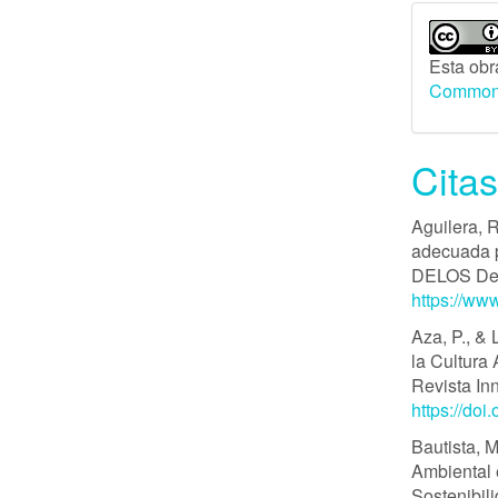
Esta obr
Commons
Cita
Aguilera, 
adecuada p
DELOS Desa
https://ww
Aza, P., & 
la Cultura
Revista In
https://doi
Bautista, 
Ambiental 
Sostenibil