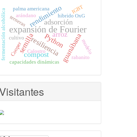
rendimiento
IGBT
palma americana
fermentación alcohólica
arándano
hibrido OxG
terneras
adsorción
expansión de Fourier
arroz
semilla
guanábana
Python
cultivo
resiliencia
modelo
Cooper
Calostro
compost
rabanito
capacidades dinámicas
Visitantes
l