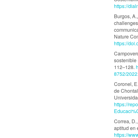
https://dia
Burgos, A.
challenges
communicati
Nature Con
https://do
Campoverde
sostenible
112–128.
8752/2022
Coronel, E
de Chontal
Universid
https://re
Educaci%C
Correa, D.,
aptitud en 
https://www