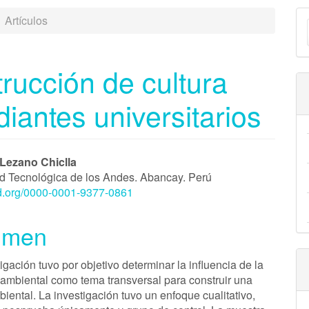
E
Artículos
u
a
rucción de cultura
iantes universitarios
enido
 Lezano Chiclla
d Tecnológica de los Andes. Abancay. Perú
ipal
cid.org/0000-0001-9377-0861
umen
ulo
igación tuvo por objetivo determinar la influencia de la
ambiental como tema transversal para construir una
iental. La investigación tuvo un enfoque cualitativo,