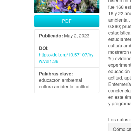
diseño con
fue 168 es
16 y 22 año
ambiental,
PDF
0.860; pru
estadística
Publicado:
May 2, 2023
estudiante
cultura amb
DOI:
mostraron 
https://doi.org/10.57107/hy
%) evidenc
w.v2i1.38
experiment
educación a
Palabras clave:
actitud, ap
educación ambiental
Enfermería
cultura ambiental actitud
conciencia
en este ám
y programa
Descargas
Los datos 
Detal
Cómo cit