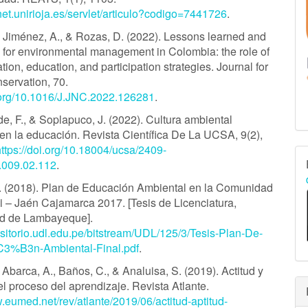
lnet.unirioja.es/servlet/articulo?codigo=7441726
.
, Jiménez, A., & Rozas, D. (2022). Lessons learned and
 for environmental management in Colombia: the role of
on, education, and participation strategies. Journal for
servation, 70.
i.org/10.1016/J.JNC.2022.126281
.
, F., & Soplapuco, J. (2022). Cultura ambiental
 en la educación. Revista Científica De La UCSA, 9(2),
https://doi.org/10.18004/ucsa/2409-
.009.02.112
.
. (2018). Plan de Educación Ambiental en la Comunidad
i – Jaén Cajamarca 2017. [Tesis de Licenciatura,
ad de Lambayeque].
positorio.udl.edu.pe/bitstream/UDL/125/3/Tesis-Plan-De-
3%B3n-Ambiental-Final.pdf
.
 Abarca, A., Baños, C., & Analuisa, S. (2019). Actitud y
el proceso del aprendizaje. Revista Atlante.
.eumed.net/rev/atlante/2019/06/actitud-aptitud-