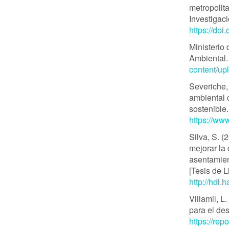
metropolit
Investigac
https://doi
Ministerio
Ambiental
content/up
Severiche,
ambiental c
sostenible.
https://ww
Silva, S. (
mejorar la
asentamien
[Tesis de 
http://hdl
Villamil, 
para el des
https://r