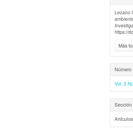
del
Lezano C
artíc
ambienta
Investig
https://
Más fo
Número
Vol. 2 N
Sección
Artículo