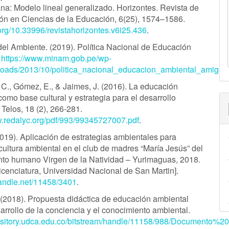
ana: Modelo lineal generalizado. Horizontes. Revista de
ión en Ciencias de la Educación, 6(25), 1574–1586.
.org/10.33996/revistahorizontes.v6i25.436
.
 del Ambiente. (2019). Política Nacional de Educación
.
https://www.minam.gob.pe/wp-
loads/2013/10/politica_nacional_educacion_ambiental_amigab
 C., Gómez, E., & Jaimes, J. (2016). La educación
omo base cultural y estrategia para el desarrollo
 Telos, 18 (2), 266-281.
w.redalyc.org/pdf/993/99345727007.pdf
.
2019). Aplicación de estrategias ambientales para
 cultura ambiental en el club de madres “María Jesús” del
to humano Virgen de la Natividad – Yurimaguas, 2018.
Licenciatura, Universidad Nacional de San Martin].
.handle.net/11458/3401
.
L. (2018). Propuesta didáctica de educación ambiental
arrollo de la conciencia y el conocimiento ambiental.
epository.udca.edu.co/bitstream/handle/11158/988/Documento