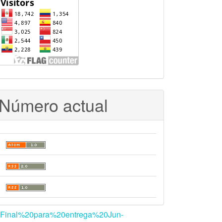
VISITANTES
le_11.pdf
.
Número actual
%20Final%20para%20entrega%20Jun-