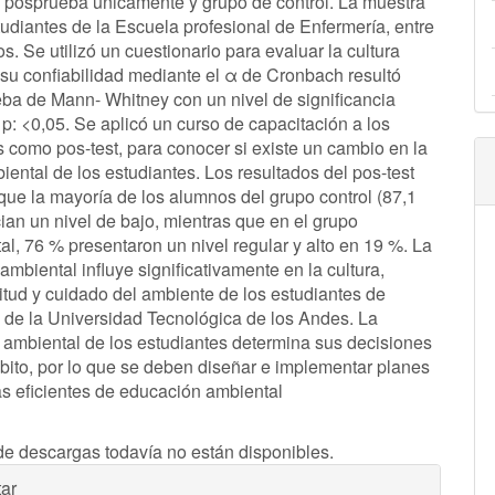
 posprueba únicamente y grupo de control. La muestra
tudiantes de la Escuela profesional de Enfermería, entre
s. Se utilizó un cuestionario para evaluar la cultura
 su confiabilidad mediante el α de Cronbach resultó
eba de Mann- Whitney con un nivel de significancia
 p: <0,05. Se aplicó un curso de capacitación a los
s como pos-test, para conocer si existe un cambio en la
iental de los estudiantes. Los resultados del pos-test
que la mayoría de los alumnos del grupo control (87,1
ian un nivel de bajo, mientras que en el grupo
al, 76 % presentaron un nivel regular y alto en 19 %. La
mbiental influye significativamente en la cultura,
titud y cuidado del ambiente de los estudiantes de
 de la Universidad Tecnológica de los Andes. La
 ambiental de los estudiantes determina sus decisiones
bito, por lo que se deben diseñar e implementar planes
s eficientes de educación ambiental
de descargas todavía no están disponibles.
les
ar