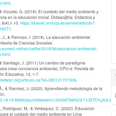
e.html
.
, & Vizuete, G. (2018). El cuidado del medio ambiente y
ncia en la educación inicial. Didasc@lia: Didáctica y
 9(4),1-10.
https://dialnet.unirioja.es/servlet/articulo?
16271
.
 J., & Reinoso, I. (2018). La educación ambiental.
ribeña de Ciencias Sociales.
w.eumed.net/rev/caribe/2018/06/educacion-ambiental-
o.html
.
 & Santiago, J. (2011) Un cambio de paradigma
para crear conciencia ambiental, CPU-e. Revista de
ón Educativa, 12, 1-7.
.redalyc.org/articulo.oa?id=283121721006
.
., & Ramírez, J. (2020). Aprendiendo metodología de la
ón.
.93.18.15:8080/jspui/bitstream/123456789/523/1/LISTO%202.pdf.
, Rodríguez, M., & Velásquez, C. (2022). Educación
para el cuidado del medio ambiente en Lima